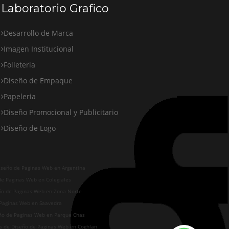
Laboratorio Grafico
Desarrollo de Marca
Imagen Institucional
Folleteria
Diseño de Empaque
Papeleria
Diseño Promocional y Publicitario
Diseño de Logo
iseño de Paginas Web en Argentina
de Paginas Web en Colegiales
eño de Paginas Web en Zona Norte
 Paginas Web en Saavedra
eño de Paginas Web en Parque Chas
os de Diseño de Paginas Web en Coghlan