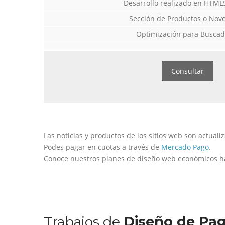
Desarrollo realizado en HTML
Sección de Productos o Nov
Optimización para Buscad
Consultar
Las noticias y productos de los sitios web son actuali
Podes pagar en cuotas a través de
Diseño Web a Medida para Consultora
Diseño Web para Indumentaria
Diseño Web Manu Urcera
Mercado Pago
.
Conoce nuestros planes de diseño web económicos 
Trabajos Web
Trabajos Web
Trabajos Web
Trabajos de
Diseño de Pag