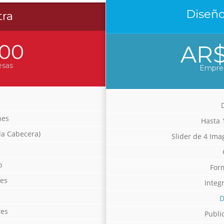
Diseñ
tra
00
AR$
esas
Empre
nes
Hasta 
la Cabecera)
Slider de 4 Ima
o
For
les
Integ
D
res
Publi