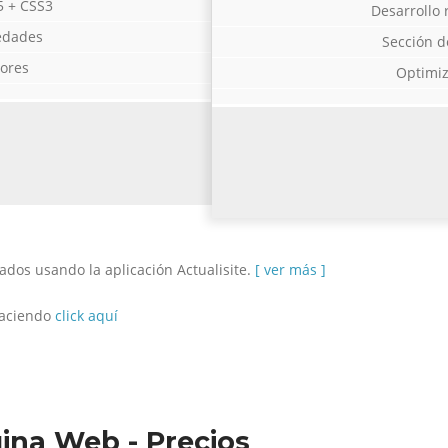
5 + CSS3
Desarrollo
edades
Sección d
ores
Optimiz
zados usando la aplicación Actualisite.
[ ver más ]
haciendo
click aquí
ina Web - Precios