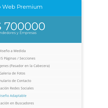
o Web Premium
 700000
ndedores y Empresas
Diseño a Medida
15 Páginas / Secciones
genes (Pasador en la Cabecera)
Galeria de Fotos
mulario de Contacto
ración Redes Sociales
iseño Adaptable
cación en Buscadores