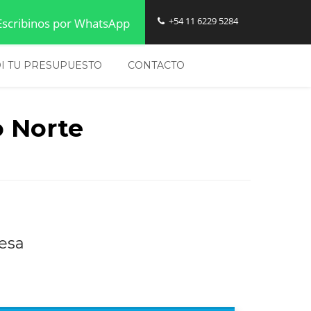
Diseño de Pagina Web - Precios en Barrio Norte
+54 11 6229 5284
scribinos por WhatsApp
I TU PRESUPUESTO
CONTACTO
o Norte
esa