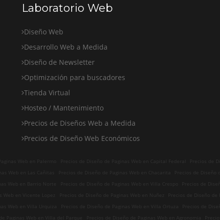
Laboratorio Web
Diseño Web
Desarrollo Web a Medida
Diseño de Newsletter
Optimización para buscadores
Tienda Virtual
Hosteo / Mantenimiento
Precios de Diseños Web a Medida
Precios de Diseño Web Económicos
 Paginas Web en Palermo
Precios de Diseño de Paginas Web en Capital Federal
Precios de D
nas Web en Las Cañitas
Precios de Diseño de Paginas Web en Chacarita
Precios de Diseño 
nas Web en Barrio Norte
Precios de Diseño de Paginas Web en Villa Crespo
Precios de Dis
as Web en Vicente Lopez
Precios de Diseño de Paginas Web en Nuñez
Precios de Diseño de
nas Web en Villa Urquiza
Precios de Diseño de Paginas Web en Villa Ortuza
Precios de Dis
de Paginas Web en Villa del Parque
Precios de Diseño de Paginas Web en Agronomia
Preci