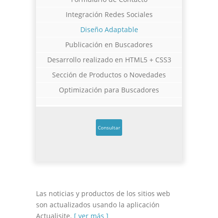
Integración Redes Sociales
Diseño Adaptable
Diseño Web a Medida para Consultora
Diseño Web para Indumentaria
Diseño Web Manu Urcera
Trabajos Web
Trabajos Web
Trabajos Web
Publicación en Buscadores
Desarrollo realizado en HTML5 + CSS3
Sección de Productos o Novedades
Optimización para Buscadores
Consultar
Las noticias y productos de los sitios web
son actualizados usando la aplicación
Actualisite.
[ ver más ]